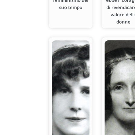
femminismo del
ebbe il corag
suo tempo
di rivendicare
valore dell
donne