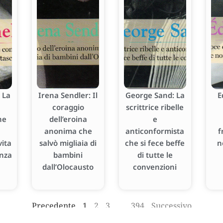
 La
Irena Sendler: Il
George Sand: La
E
coraggio
scrittrice ribelle
he
dell’eroina
e
anonima che
anticonformista
f
ita
salvò migliaia di
che si fece beffe
n
enza
bambini
di tutte le
dall’Olocausto
convenzioni
Precedente
1
2
3
…
394
Successivo