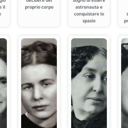
gio
decidere del
sogno di essere
 il
proprio corpo
astronauta e
e
conquistare lo
spazio
p