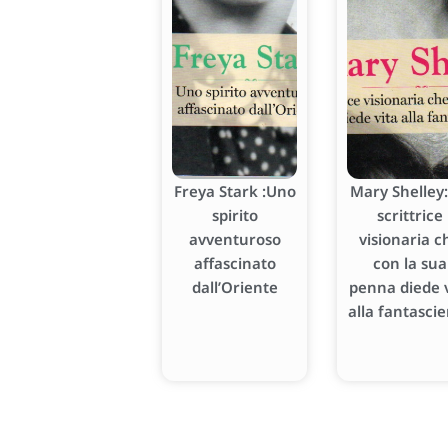
Freya Stark :Uno
Mary Shelley:
spirito
scrittrice
avventuroso
visionaria c
affascinato
con la sua
dall’Oriente
penna diede v
alla fantasci