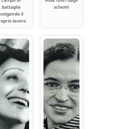
campo di
visse fuori dagli
battaglia
schemi
svolgendo il
roprio lavoro