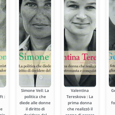
Simone Veil: La
Valentina
G
t :
politica che
Tereskova : La
diede alle donne
prima donna
f
he
il diritto di
che realizzò il