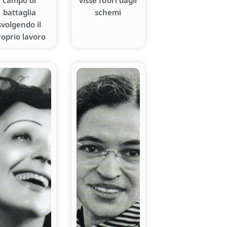
campo di
visse fuori dagli
battaglia
schemi
svolgendo il
roprio lavoro