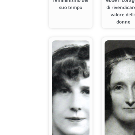
femminismo del
ebbe il corag
suo tempo
di rivendicare
valore dell
donne