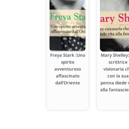
Freya Stark :Uno
Mary Shelley:
spirito
scrittrice
avventuroso
visionaria c
affascinato
con la sua
dall’Oriente
penna diede v
alla fantasci