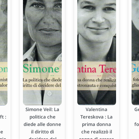
Simone Veil: La
Valentina
G
t :
politica che
Tereskova : La
diede alle donne
prima donna
f
he
il diritto di
che realizzò il