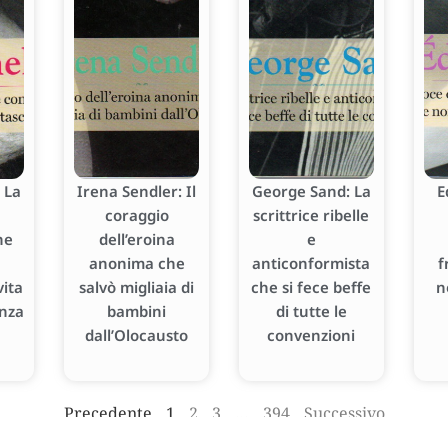
 La
Irena Sendler: Il
George Sand: La
E
coraggio
scrittrice ribelle
he
dell’eroina
e
anonima che
anticonformista
f
ita
salvò migliaia di
che si fece beffe
n
enza
bambini
di tutte le
dall’Olocausto
convenzioni
Precedente
1
2
3
…
394
Successivo