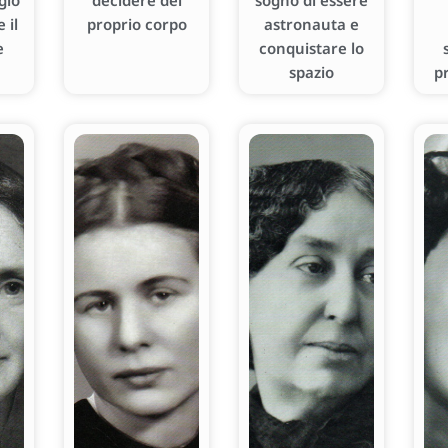
gio
decidere del
sogno di essere
 il
proprio corpo
astronauta e
e
conquistare lo
spazio
p