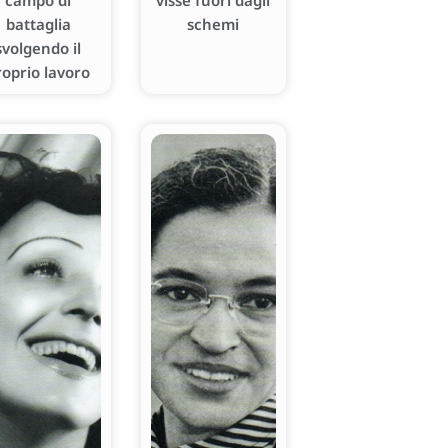
campo di
visse fuori dagli
battaglia
schemi
svolgendo il
roprio lavoro