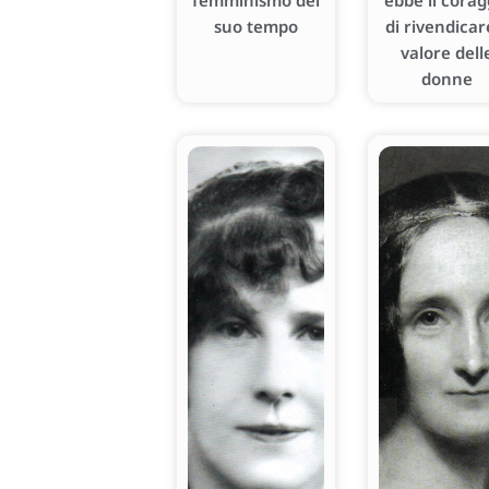
femminismo del
ebbe il corag
suo tempo
di rivendicare
valore dell
donne