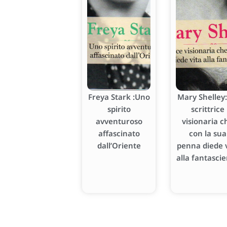
Freya Stark :Uno
Mary Shelley:
spirito
scrittrice
avventuroso
visionaria c
affascinato
con la sua
dall’Oriente
penna diede v
alla fantasci