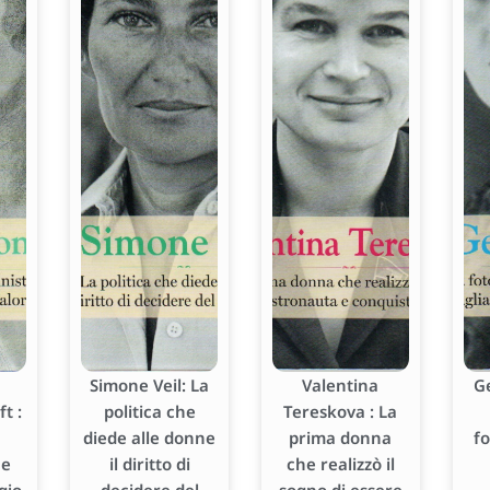
Simone Veil: La
Valentina
G
t :
politica che
Tereskova : La
diede alle donne
prima donna
f
he
il diritto di
che realizzò il