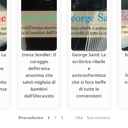
 La
Irena Sendler: Il
George Sand: La
E
coraggio
scrittrice ribelle
he
dell’eroina
e
anonima che
anticonformista
f
ita
salvò migliaia di
che si fece beffe
n
enza
bambini
di tutte le
dall’Olocausto
convenzioni
Precedente
1
2
3
…
394
Successivo