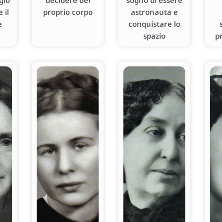
gio
decidere del
sogno di essere
 il
proprio corpo
astronauta e
e
conquistare lo
spazio
p