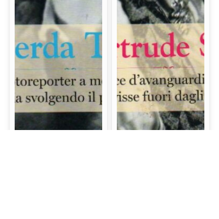
Gerda Taro: La prima
Gertrude Stein: La
fotoreporter a morire
scrittrice d’avanguardia
sul campo di battaglia
e mecenate che visse
svolgendo il proprio
fuori dagli schemi
lavoro