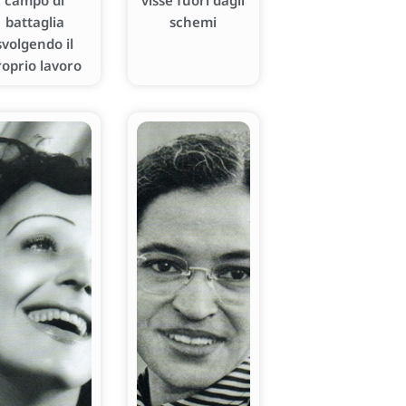
campo di
visse fuori dagli
battaglia
schemi
svolgendo il
roprio lavoro