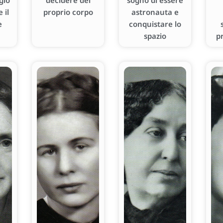
gio
decidere del
sogno di essere
 il
proprio corpo
astronauta e
e
conquistare lo
spazio
p