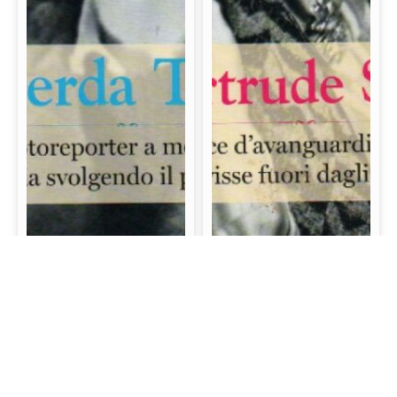
Gerda Taro: La prima
Gertrude Stein: La
fotoreporter a morire
scrittrice d’avanguardia
sul campo di battaglia
e mecenate che visse
svolgendo il proprio
fuori dagli schemi
lavoro