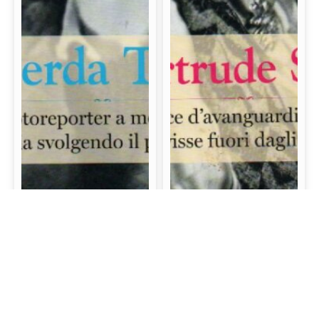
Gerda Taro: La prima
Gertrude Stein: La
fotoreporter a morire
scrittrice d’avanguardia
sul campo di battaglia
e mecenate che visse
svolgendo il proprio
fuori dagli schemi
lavoro