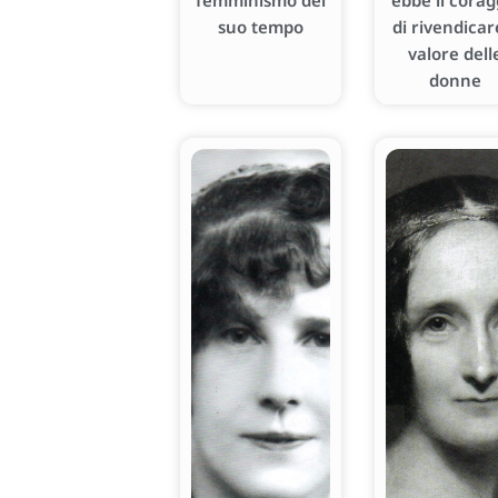
femminismo del
ebbe il corag
suo tempo
di rivendicare
valore dell
donne