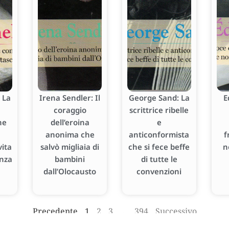
 La
Irena Sendler: Il
George Sand: La
E
coraggio
scrittrice ribelle
he
dell’eroina
e
anonima che
anticonformista
f
ita
salvò migliaia di
che si fece beffe
n
enza
bambini
di tutte le
dall’Olocausto
convenzioni
Precedente
1
2
3
…
394
Successivo