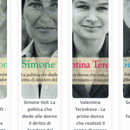
Simone Veil: La
Valentina
G
t :
politica che
Tereskova : La
diede alle donne
prima donna
f
he
il diritto di
che realizzò il