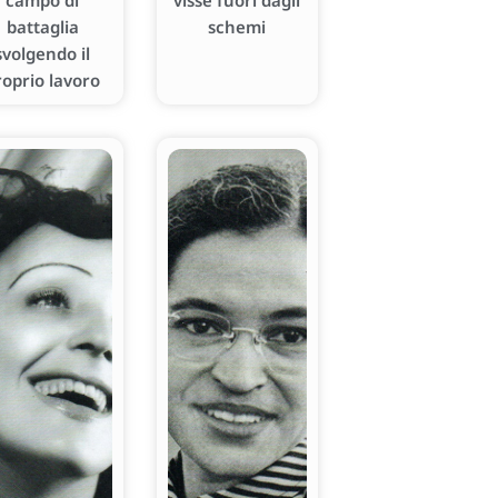
campo di
visse fuori dagli
battaglia
schemi
svolgendo il
roprio lavoro