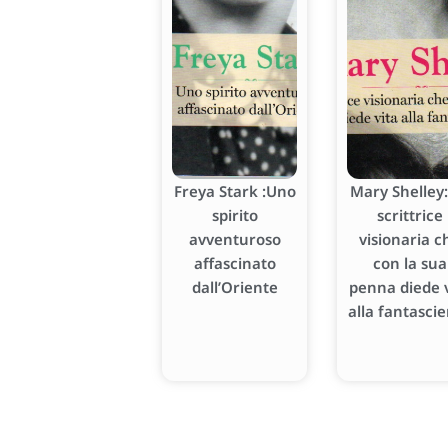
Freya Stark :Uno
Mary Shelley:
spirito
scrittrice
avventuroso
visionaria c
affascinato
con la sua
dall’Oriente
penna diede v
alla fantasci