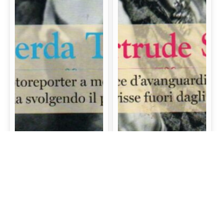
Gerda Taro: La prima
Gertrude Stein: La
fotoreporter a morire
scrittrice d’avanguardia
sul campo di battaglia
e mecenate che visse
svolgendo il proprio
fuori dagli schemi
lavoro