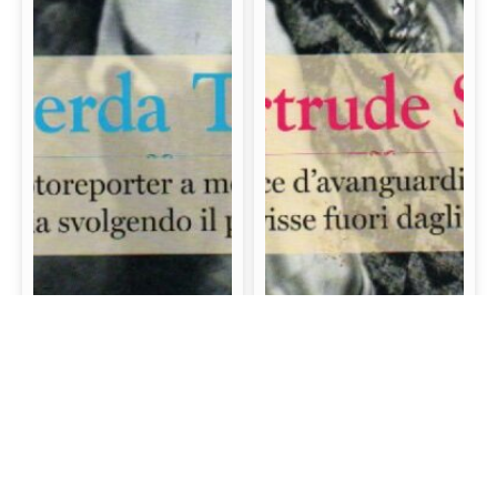
Gerda Taro: La prima
Gertrude Stein: La
fotoreporter a morire
scrittrice d’avanguardia
sul campo di battaglia
e mecenate che visse
svolgendo il proprio
fuori dagli schemi
lavoro