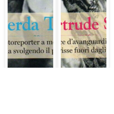
Gerda Taro: La prima
Gertrude Stein: La
fotoreporter a morire
scrittrice d’avanguardia
sul campo di battaglia
e mecenate che visse
svolgendo il proprio
fuori dagli schemi
lavoro