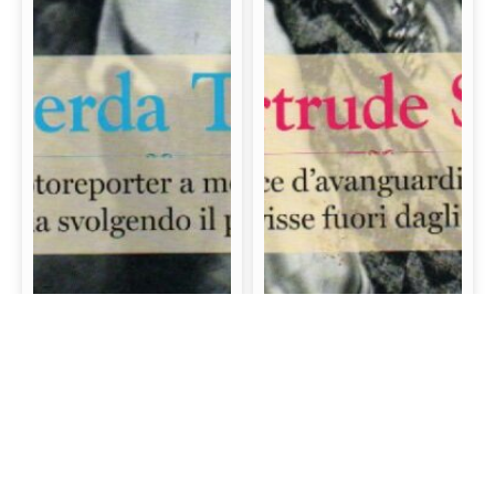
Gerda Taro: La prima
Gertrude Stein: La
fotoreporter a morire
scrittrice d’avanguardia
sul campo di battaglia
e mecenate che visse
svolgendo il proprio
fuori dagli schemi
lavoro