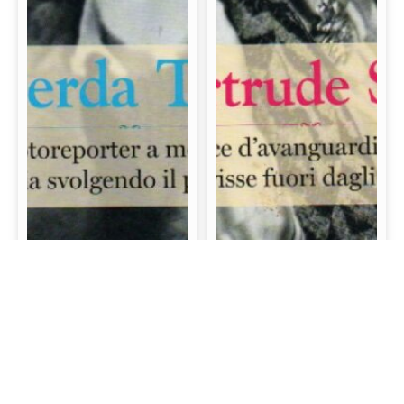
Gerda Taro: La prima
Gertrude Stein: La
fotoreporter a morire
scrittrice d’avanguardia
sul campo di battaglia
e mecenate che visse
svolgendo il proprio
fuori dagli schemi
lavoro