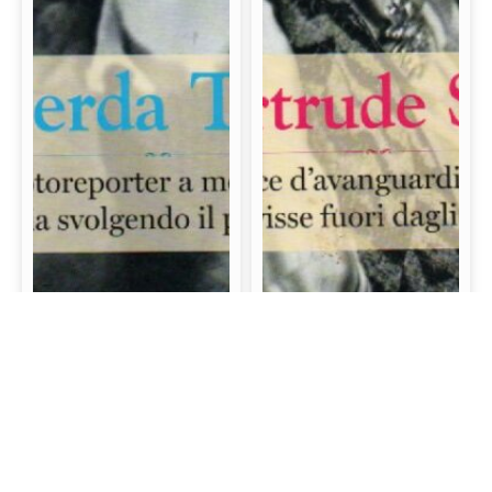
Gerda Taro: La prima
Gertrude Stein: La
fotoreporter a morire
scrittrice d’avanguardia
sul campo di battaglia
e mecenate che visse
svolgendo il proprio
fuori dagli schemi
lavoro