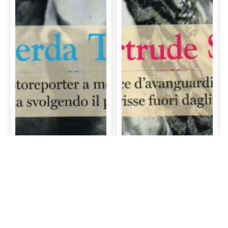
Gerda Taro: La prima
Gertrude Stein: La
fotoreporter a morire
scrittrice d’avanguardia
sul campo di battaglia
e mecenate che visse
svolgendo il proprio
fuori dagli schemi
lavoro