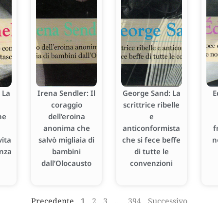
 La
Irena Sendler: Il
George Sand: La
E
coraggio
scrittrice ribelle
he
dell’eroina
e
anonima che
anticonformista
f
ita
salvò migliaia di
che si fece beffe
n
enza
bambini
di tutte le
dall’Olocausto
convenzioni
Precedente
1
2
3
…
394
Successivo