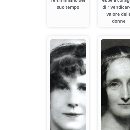
femminismo del
ebbe il corag
suo tempo
di rivendicare
valore dell
donne