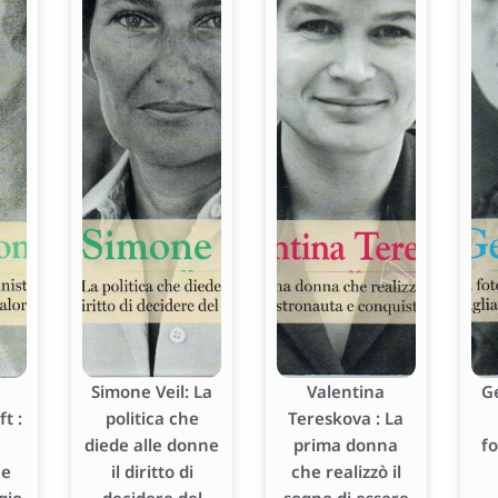
Simone Veil: La
Valentina
G
t :
politica che
Tereskova : La
diede alle donne
prima donna
f
he
il diritto di
che realizzò il