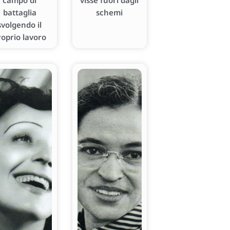
campo di
visse fuori dagli
battaglia
schemi
svolgendo il
roprio lavoro