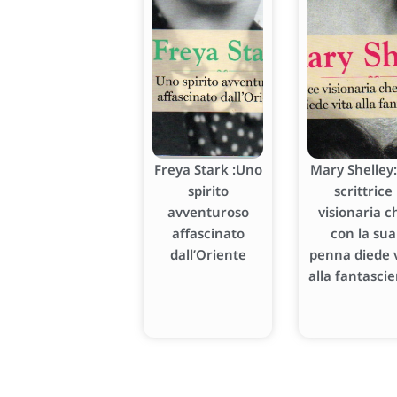
Freya Stark :Uno
Mary Shelley:
spirito
scrittrice
avventuroso
visionaria c
affascinato
con la sua
dall’Oriente
penna diede v
alla fantasci