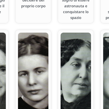
gio
decidere del
sogno di essere
 il
proprio corpo
astronauta e
e
conquistare lo
spazio
p