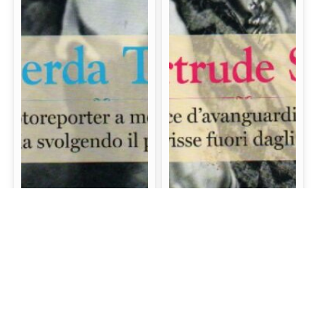
Gerda Taro: La prima
Gertrude Stein: La
fotoreporter a morire
scrittrice d’avanguardia
sul campo di battaglia
e mecenate che visse
svolgendo il proprio
fuori dagli schemi
lavoro