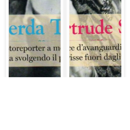
Gerda Taro: La prima
Gertrude Stein: La
fotoreporter a morire
scrittrice d’avanguardia
sul campo di battaglia
e mecenate che visse
svolgendo il proprio
fuori dagli schemi
lavoro