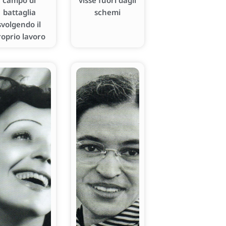
campo di
visse fuori dagli
battaglia
schemi
svolgendo il
roprio lavoro