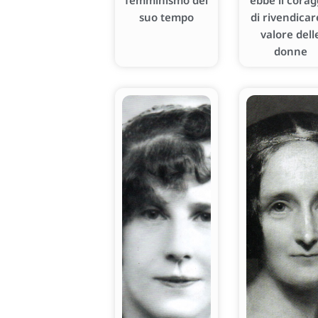
femminismo del
ebbe il corag
suo tempo
di rivendicare
valore dell
donne