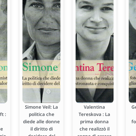
Simone Veil: La
Valentina
G
t :
politica che
Tereskova : La
diede alle donne
prima donna
f
he
il diritto di
che realizzò il