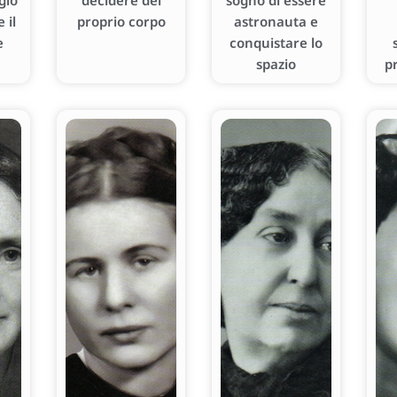
gio
decidere del
sogno di essere
 il
proprio corpo
astronauta e
e
conquistare lo
spazio
p