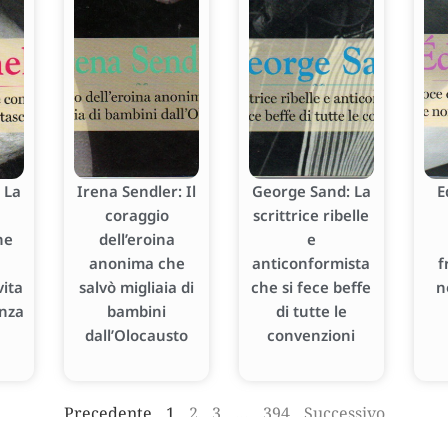
 La
Irena Sendler: Il
George Sand: La
E
coraggio
scrittrice ribelle
he
dell’eroina
e
anonima che
anticonformista
f
ita
salvò migliaia di
che si fece beffe
n
enza
bambini
di tutte le
dall’Olocausto
convenzioni
Precedente
1
2
3
…
394
Successivo