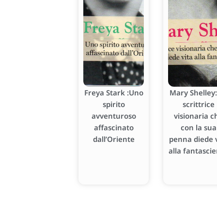
Freya Stark :Uno
Mary Shelley:
spirito
scrittrice
avventuroso
visionaria c
affascinato
con la sua
dall’Oriente
penna diede v
alla fantasci