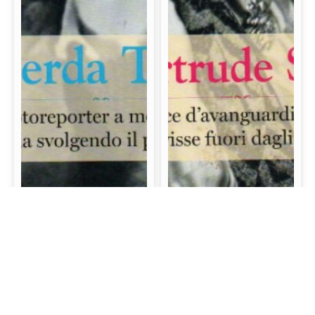
Gerda Taro: La prima
Gertrude Stein: La
fotoreporter a morire
scrittrice d’avanguardia
sul campo di battaglia
e mecenate che visse
svolgendo il proprio
fuori dagli schemi
lavoro