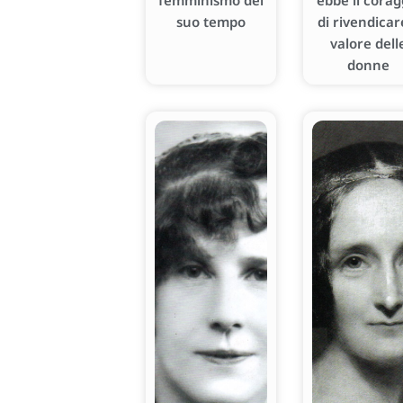
femminismo del
ebbe il corag
suo tempo
di rivendicare
valore dell
donne