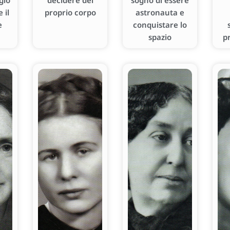
gio
decidere del
sogno di essere
 il
proprio corpo
astronauta e
e
conquistare lo
spazio
p