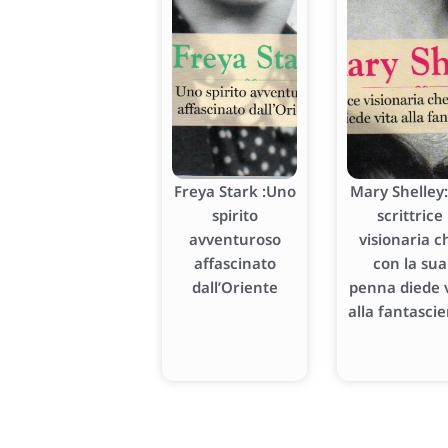
Freya Stark :Uno
Mary Shelley:
spirito
scrittrice
avventuroso
visionaria c
affascinato
con la sua
dall’Oriente
penna diede v
alla fantasci