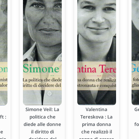
Simone Veil: La
Valentina
G
t :
politica che
Tereskova : La
diede alle donne
prima donna
f
he
il diritto di
che realizzò il