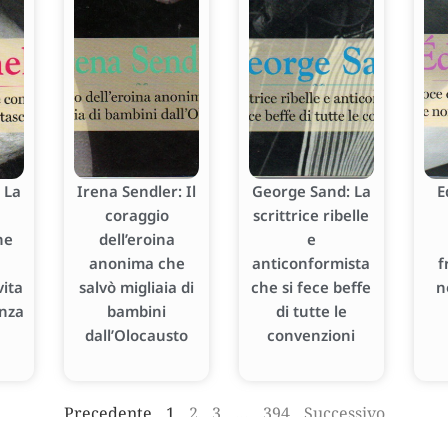
 La
Irena Sendler: Il
George Sand: La
E
coraggio
scrittrice ribelle
he
dell’eroina
e
anonima che
anticonformista
f
ita
salvò migliaia di
che si fece beffe
n
enza
bambini
di tutte le
dall’Olocausto
convenzioni
Precedente
1
2
3
…
394
Successivo