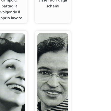
campo di
visse fuori dagli
battaglia
schemi
svolgendo il
roprio lavoro