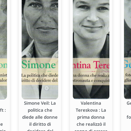
Simone Veil: La
Valentina
G
t :
politica che
Tereskova : La
diede alle donne
prima donna
f
he
il diritto di
che realizzò il