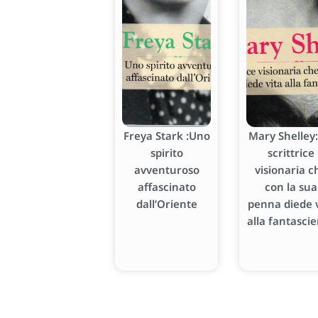
Freya Stark :Uno
Mary Shelley:
spirito
scrittrice
avventuroso
visionaria c
affascinato
con la sua
dall’Oriente
penna diede v
alla fantasci