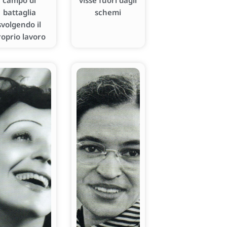
campo di
visse fuori dagli
battaglia
schemi
svolgendo il
roprio lavoro