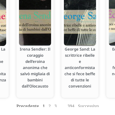
 La
Irena Sendler: Il
George Sand: La
E
coraggio
scrittrice ribelle
he
dell’eroina
e
anonima che
anticonformista
f
ita
salvò migliaia di
che si fece beffe
n
enza
bambini
di tutte le
dall’Olocausto
convenzioni
Precedente
1
2
3
…
394
Successivo