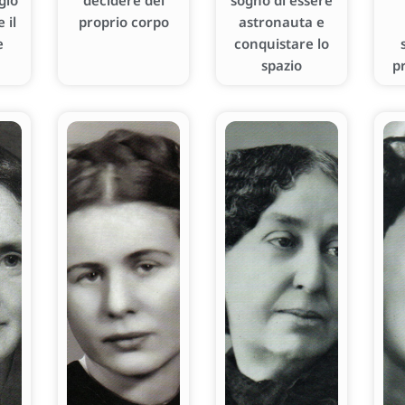
gio
decidere del
sogno di essere
 il
proprio corpo
astronauta e
e
conquistare lo
spazio
p