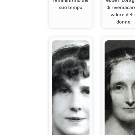
femminismo del
ebbe il corag
suo tempo
di rivendicare
valore dell
donne