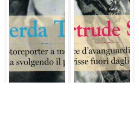
Gerda Taro: La prima
Gertrude Stein: La
fotoreporter a morire
scrittrice d’avanguardia
sul campo di battaglia
e mecenate che visse
svolgendo il proprio
fuori dagli schemi
lavoro