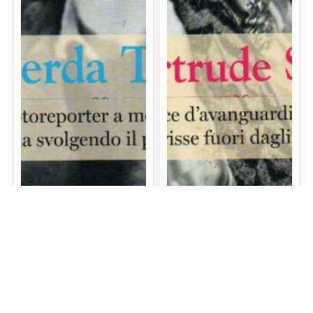
Gerda Taro: La prima
Gertrude Stein: La
fotoreporter a morire
scrittrice d’avanguardia
sul campo di battaglia
e mecenate che visse
svolgendo il proprio
fuori dagli schemi
lavoro