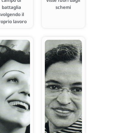
campo di
visse fuori dagli
battaglia
schemi
svolgendo il
roprio lavoro