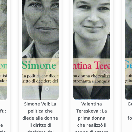
Simone Veil: La
Valentina
G
t :
politica che
Tereskova : La
diede alle donne
prima donna
f
he
il diritto di
che realizzò il