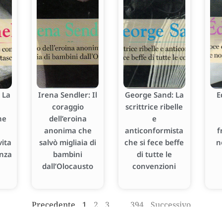
 La
Irena Sendler: Il
George Sand: La
E
coraggio
scrittrice ribelle
he
dell’eroina
e
anonima che
anticonformista
f
ita
salvò migliaia di
che si fece beffe
n
enza
bambini
di tutte le
dall’Olocausto
convenzioni
Precedente
1
2
3
…
394
Successivo