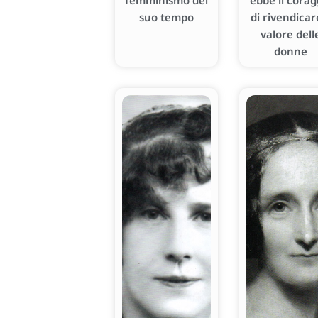
femminismo del
ebbe il corag
suo tempo
di rivendicare
valore dell
donne