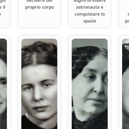
gio
decidere del
sogno di essere
 il
proprio corpo
astronauta e
e
conquistare lo
spazio
p