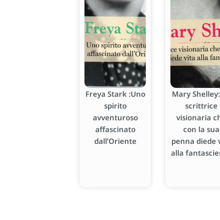
Freya Stark :Uno
Mary Shelley:
spirito
scrittrice
avventuroso
visionaria c
affascinato
con la sua
dall’Oriente
penna diede v
alla fantasci