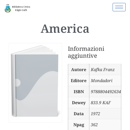
America
Informazioni
aggiuntive
Autore
Kafka Franz
Editore
Mondadori
ISBN
9788804492634
Dewey
833.9 KAF
Data
1972
Npag
362