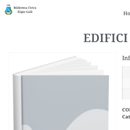
Ho
EDIFIC
In
CO
Cat