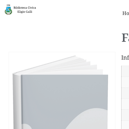
Ho
F
In