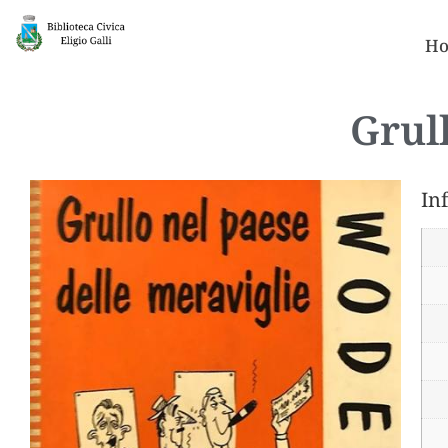
Ho
Grull
In