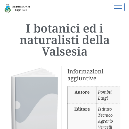
I botanici ed i
naturalisti della
Valsesia
Informazioni
aggiuntive
Autore
Pomini
Luigi
Editore
Istituto
Tecnico
Agrario
Vercelli