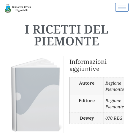
I RICETTI DEL
PIEMONTE
Informazioni
aggiuntive
Autore
Regione
Piemonte
Editore
Regione
Piemonte
Dewey
070 REG