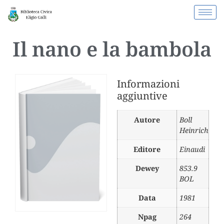
Il nano e la bambola
Informazioni
aggiuntive
Autore
Boll
Heinrich
Editore
Einaudi
Dewey
853.9
BOL
Data
1981
Npag
264