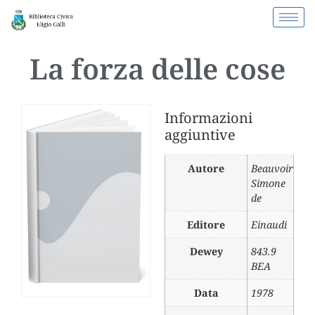
La forza delle cose
Informazioni
aggiuntive
Autore
Beauvoir
Simone
de
Editore
Einaudi
Dewey
843.9
BEA
Data
1978