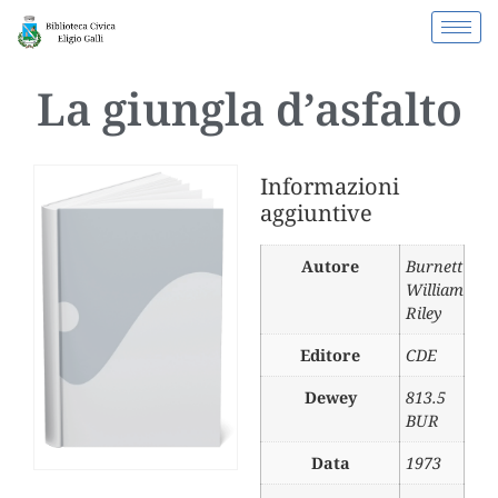
La giungla d’asfalto
Informazioni
aggiuntive
Autore
Burnett
William
Riley
Editore
CDE
Dewey
813.5
BUR
Data
1973