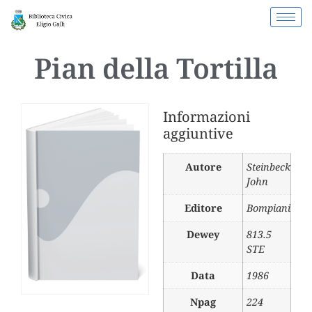
Pian della Tortilla
Informazioni
aggiuntive
Autore
Steinbeck
John
Editore
Bompiani
Dewey
813.5
STE
Data
1986
Npag
224