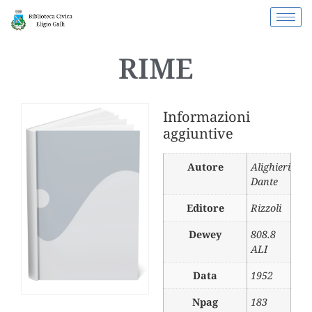
RIME
Informazioni
aggiuntive
Autore
Alighieri
Dante
Editore
Rizzoli
Dewey
808.8
ALI
Data
1952
Npag
183