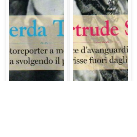
Gerda Taro: La prima
Gertrude Stein: La
fotoreporter a morire
scrittrice d’avanguardia
sul campo di battaglia
e mecenate che visse
svolgendo il proprio
fuori dagli schemi
lavoro