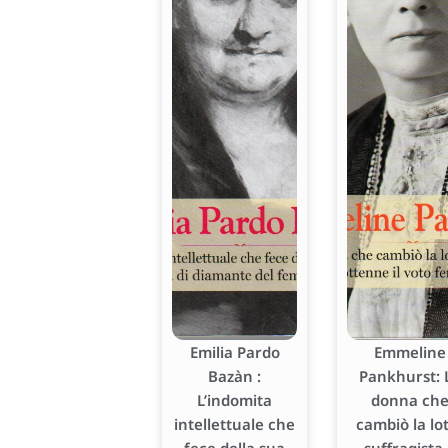
Emilia Pardo
Emmeline
Bazàn :
Pankhurst: 
L’indomita
donna ch
intellettuale che
cambiò la lo