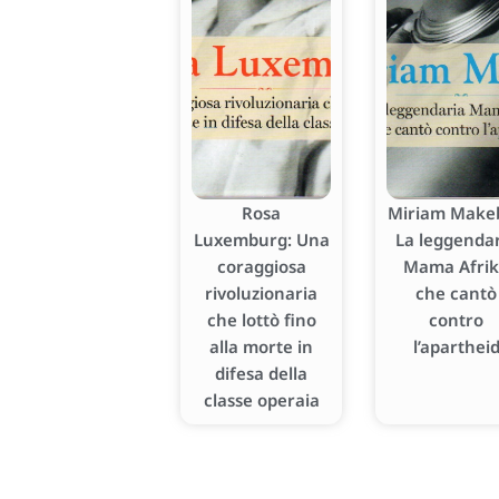
Rosa
Miriam Makeb
Luxemburg: Una
La leggenda
coraggiosa
Mama Afri
rivoluzionaria
che cantò
che lottò fino
contro
alla morte in
l’aparthei
difesa della
classe operaia