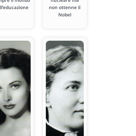
mpre il mondo
nucleare ma
ll’educazione
non ottenne il
Nobel