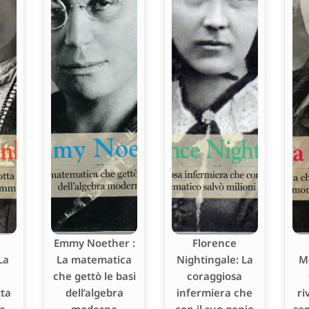
Emmy Noether :
Florence
La
La matematica
Nightingale: La
M
e
che gettò le basi
coraggiosa
tta
dell’algebra
infermiera che
ri