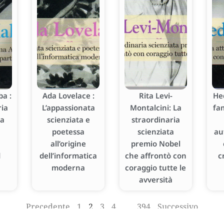
a :
Ada Lovelace :
Rita Levi-
He
ria
L’appassionata
Montalcini: La
fa
ka
scienziata e
straordinaria
poetessa
scienziata
au
all’origine
premio Nobel
d
dell’informatica
che affrontò con
c
moderna
coraggio tutte le
avversità
Precedente
1
2
3
4
…
394
Successivo