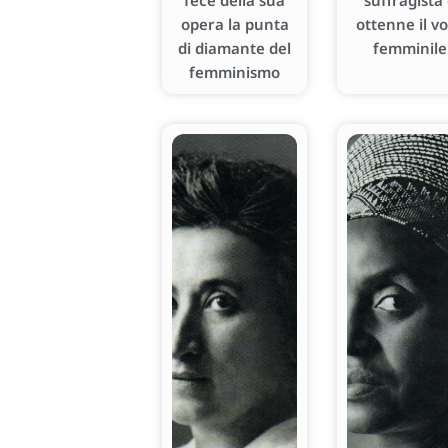
fece della sua
suffragista
opera la punta
ottenne il v
di diamante del
femminile
femminismo