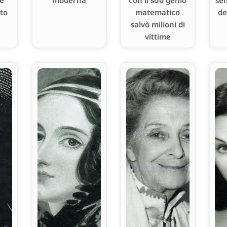
 e
moderna
con il suo genio
se
oto
matematico
de
salvò milioni di
vittime