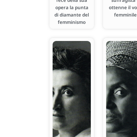
fece della sua
suffragista
opera la punta
ottenne il v
di diamante del
femminile
femminismo