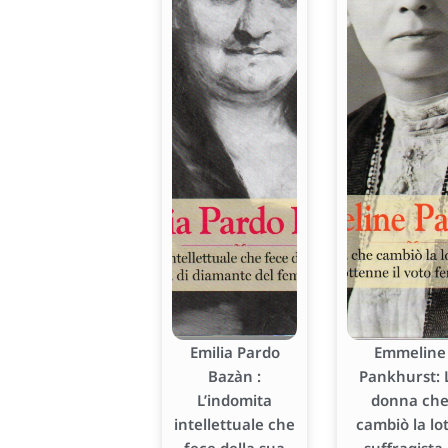
Emilia Pardo
Emmeline
Bazàn :
Pankhurst: 
L’indomita
donna ch
intellettuale che
cambiò la lo