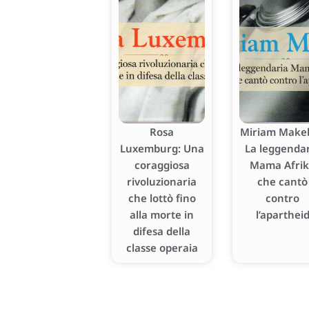
Rosa
Miriam Makeb
Luxemburg: Una
La leggenda
coraggiosa
Mama Afri
rivoluzionaria
che cantò
che lottò fino
contro
alla morte in
l’aparthei
difesa della
classe operaia