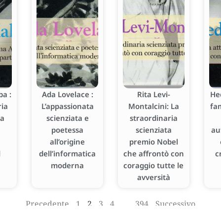
a :
Ada Lovelace :
Rita Levi-
He
ria
L’appassionata
Montalcini: La
fa
ka
scienziata e
straordinaria
poetessa
scienziata
au
all’origine
premio Nobel
d
dell’informatica
che affrontò con
c
moderna
coraggio tutte le
avversità
Precedente
1
2
3
4
…
394
Successivo