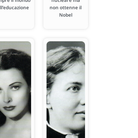
mpre il mondo
nucleare ma
ll’educazione
non ottenne il
Nobel