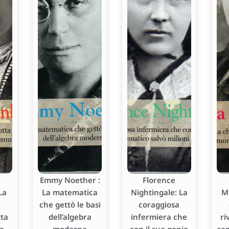
Emmy Noether :
Florence
La
La matematica
Nightingale: La
M
e
che gettò le basi
coraggiosa
tta
dell’algebra
infermiera che
ri