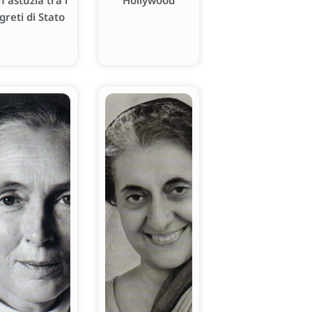
n astuzia tra i
Hollywood
greti di Stato