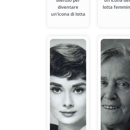
silenzio per
un’icona del
diventare
lotta femmin
un’icona di lotta