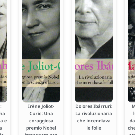
:
Irène Joliot-
Dolores Ibárruri:
M
 ha
Curie: Una
La rivoluzionaria
ta e
coraggiosa
che incendiava
da
a
premio Nobel
le folle
che