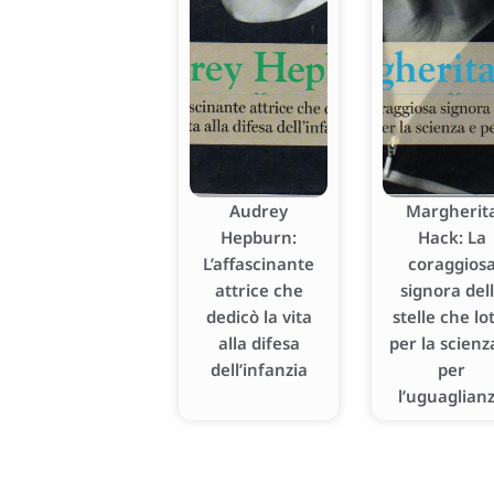
Audrey
Margherit
Hepburn:
Hack: La
L’affascinante
coraggios
attrice che
signora del
dedicò la vita
stelle che lo
alla difesa
per la scienz
dell’infanzia
per
l’uguaglian