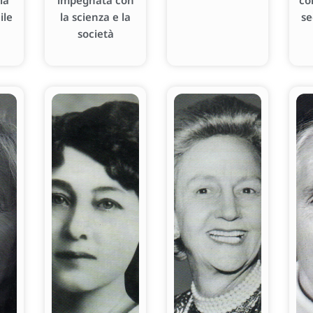
la
impegnata con
co
ile
la scienza e la
se
società