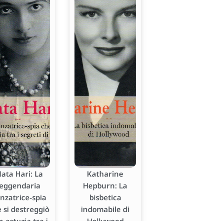
ata Hari: La
Katharine
leggendaria
Hepburn: La
nzatrice-spia
bisbetica
 si destreggiò
indomabile di