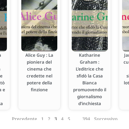
a
Alice Guy : La
Katharine
Ja
pioniera del
Graham :
cu
a
cinema che
L’editrice che
le
credette nel
sfidò la Casa
s
ttò
potere della
Bianca
lo
a e
finzione
promuovendo il
giornalismo
za
d’inchiesta
Precedente
1
2
3
4
5
…
394
Successivo